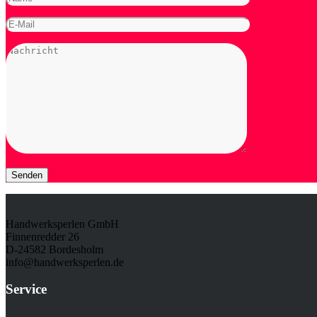
Handwerksperlen GmbH
Finnenredder 26
D-24582 Bordesholm
info@handwerksperlen.de
Service