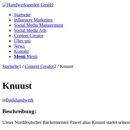
Startseite
Influencer Marketing
Social Media Management
Social Media Ads
Content Creator
Über uns
News
Kontakt
Menü
Menü
Startseite
1
/
Content Creator
2
/
Knuust
Knuust
in
Backhandwerk
Beschreibung:
Unser Norddeutscher Bäckermeister Pawel alias Knuust startet sein